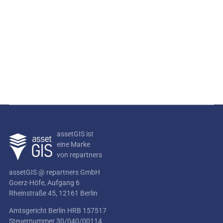
assetGIS ist
eine Marke
von repartners
assetGIS @ repartners GmbH
Goerz-Höfe, Aufgang 6
Rheinstraße 45, 12161 Berlin
Amtsgericht Berlin HRB 157517
Steuernummer 30/040/00114